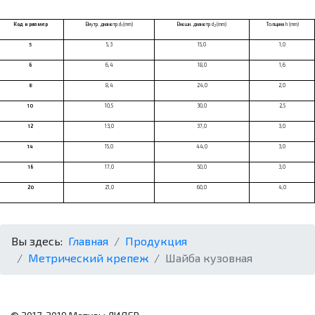
Код и размер
Внутр. диаметр d
(mm)
Внешн. диаметр d
(mm)
Толщина h (mm)
1
2
5
5,3
15,0
1,0
6
6,4
18,0
1,6
8
8,4
24,0
2,0
10
10,5
30,0
2,5
12
13,0
37,0
3,0
14
15,0
44,0
3,0
16
17,0
50,0
3,0
20
21,0
60,0
4,0
Вы здесь:
Главная
Продукция
Метрический крепеж
Шайба кузовная